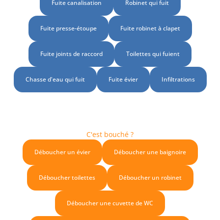
Fuite canalisation
Robinet qui fuit
Fuite presse-étoupe
Fuite robinet à clapet
Fuite joints de raccord
Toilettes qui fuient
Chasse d'eau qui fuit
Fuite évier
Infiltrations
C'est bouché ?
Déboucher un évier
Déboucher une baignoire
Déboucher toilettes
Déboucher un robinet
Déboucher une cuvette de WC