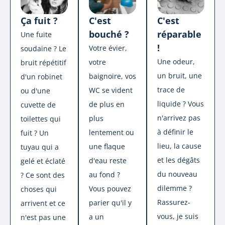
C'est
Ça fuit ?
C'est
réparable
bouché ?
Une fuite
!
Votre évier,
soudaine ? Le
Une odeur,
votre
bruit répétitif
un bruit, une
baignoire, vos
d'un robinet
trace de
WC se vident
ou d'une
liquide ? Vous
de plus en
cuvette de
n'arrivez pas
plus
toilettes qui
à définir le
lentement ou
fuit ? Un
lieu, la cause
une flaque
tuyau qui a
et les dégâts
d'eau reste
gelé et éclaté
du nouveau
au fond ?
? Ce sont des
dilemme ?
Vous pouvez
choses qui
Rassurez-
parier qu'il y
arrivent et ce
vous, je suis
a un
n'est pas une