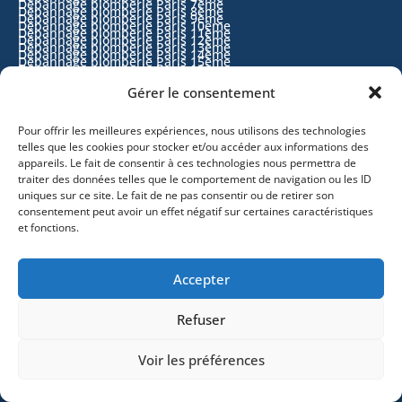
Dépannage plomberie Paris 7ème
Dépannage plomberie Paris 8ème
Dépannage plomberie Paris 9ème
Dépannage plomberie Paris 10ème
Dépannage plomberie Paris 11ème
Dépannage plomberie Paris 12ème
Dépannage plomberie Paris 13ème
Dépannage plomberie Paris 14ème
Dépannage plomberie Paris 15ème
Dépannage plomberie Paris 16ème
Dépannage plomberie Paris 17ème
Dépannage plomberie Paris 18ème
Dépannage plomberie Paris 19ème
Gérer le consentement
Dépannage plomberie Paris 20ème
Agence plomberie
Pour offrir les meilleures expériences, nous utilisons des technologies
telles que les cookies pour stocker et/ou accéder aux informations des
Agence plomberie France
Agence plomberie Paris
appareils. Le fait de consentir à ces technologies nous permettra de
Agence plomberie Paris 1er
Agence plomberie Paris 2ème
Agence plomberie Paris 3ème
traiter des données telles que le comportement de navigation ou les ID
Agence plomberie Paris 4ème
Agence plomberie Paris 5ème
uniques sur ce site. Le fait de ne pas consentir ou de retirer son
Agence plomberie Paris 6ème
Agence plomberie Paris 7ème
consentement peut avoir un effet négatif sur certaines caractéristiques
Agence plomberie Paris 8ème
Agence plomberie Paris 9ème
et fonctions.
Agence plomberie Paris 10ème
Agence plomberie Paris 11ème
Agence plomberie Paris 12ème
Agence plomberie Paris 13ème
Agence plomberie Paris 14ème
Agence plomberie Paris 15ème
Agence plomberie Paris 16ème
Accepter
Agence plomberie Paris 17ème
Agence plomberie Paris 18ème
Agence plomberie Paris 19ème
Agence plomberie Paris 20ème
Refuser
Horaires
Dépannage 24h/24 et 7j/7
Voir les préférences
Du lundi au samedi de 08h à 20h
Le dimanche de 08h à 18h
Informations