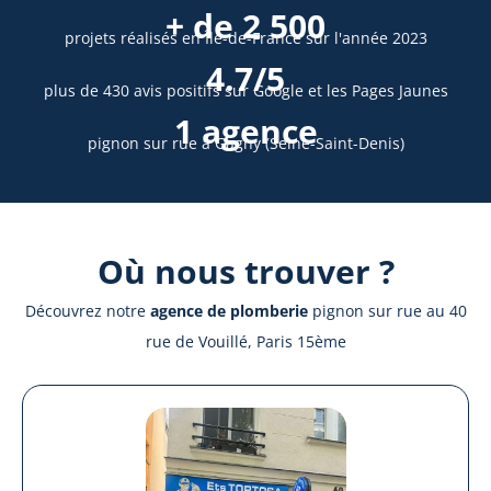
+ de 2 500
projets réalisés en Île-de-France sur l'année 2023
4.7/5
plus de 430 avis positifs sur Google et les Pages Jaunes
1 agence
pignon sur rue à Gagny (Seine-Saint-Denis)
Où nous trouver ?
Découvrez notre
agence de plomberie
pignon sur rue au 40
rue de Vouillé, Paris 15ème